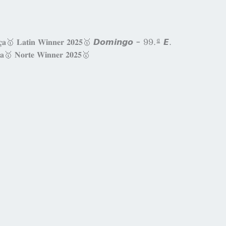
𝐜̧𝐚🥇 𝐋𝐚𝐭𝐢𝐧 𝐖𝐢𝐧𝐧𝐞𝐫 𝟐𝟎𝟐𝟓🥇 𝘿𝙤𝙢𝙞𝙣𝙜𝙤 - 99.ª 𝙀.
🥇 𝐍𝐨𝐫𝐭𝐞 𝐖𝐢𝐧𝐧𝐞𝐫 𝟐𝟎𝟐𝟓🥇