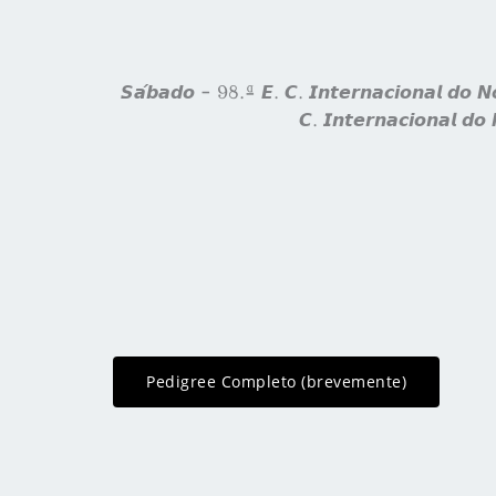
𝙎𝙖́𝙗𝙖𝙙𝙤 - 98.ª 𝙀. 𝘾. 𝙄𝙣𝙩𝙚𝙧𝙣𝙖𝙘𝙞𝙤𝙣𝙖𝙡 𝙙𝙤 𝙉𝙤𝙧
𝘾. 𝙄𝙣𝙩𝙚𝙧𝙣𝙖𝙘𝙞𝙤𝙣𝙖𝙡 𝙙𝙤 
Pedigree Completo (brevemente)