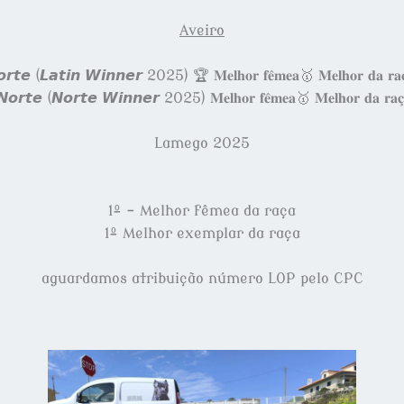
Aveiro
𝙩𝙚 (𝙇𝙖𝙩𝙞𝙣 𝙒𝙞𝙣𝙣𝙚𝙧 2025) 🏆 𝐌𝐞𝐥𝐡𝐨𝐫 𝐟𝐞̂𝐦𝐞𝐚🥇 𝐌𝐞𝐥𝐡𝐨𝐫 𝐝𝐚 𝐫𝐚
𝙤𝙧𝙩𝙚 (𝙉𝙤𝙧𝙩𝙚 𝙒𝙞𝙣𝙣𝙚𝙧 2025) 𝐌𝐞𝐥𝐡𝐨𝐫 𝐟𝐞̂𝐦𝐞𝐚🥇 𝐌𝐞𝐥𝐡𝐨𝐫 𝐝𝐚 𝐫𝐚𝐜̧
Lamego 2025
1º - Melhor fêmea da raça
1º Melhor exemplar da raça
aguardamos atribuição número LOP pelo CPC